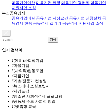
마을기업이란
마을기업 현황
마을기업 갤러리
마을기업
지원사업 소식
부산공유경제
공유기업이란
공유기업 지정요건
공유기업 신청절차
공
유경제 현황
공유경제 갤러리
공유경제 지원사업 소식
검색
인기 검색어
1
(예비)사회적기업
2
마을기업
3
(사회적)협동조합
4
자활기업
5
기초/전문가 컨설팅
6
뉴스레터 소셜브릿지
7
사경도감
8
청소년 사회적경제 프로그램
9
공동체 주도 사회적 창업
10
맞춤형 교육