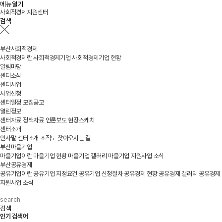
메뉴열기
사회적경제지원센터
검색
부산사회적경제
사회적경제란
사회적경제기업
사회적경제기업 현황
알림마당
센터소식
센터사업
사업신청
센터일정
모집공고
열린정보
센터자료
정책자료
언론보도
현장스케치
센터소개
인사말
센터소개
조직도
찾아오시는 길
부산마을기업
마을기업이란
마을기업 현황
마을기업 갤러리
마을기업 지원사업 소식
부산공유경제
공유기업이란
공유기업 지정요건
공유기업 신청절차
공유경제 현황
공유경제 갤러리
공유경제
지원사업 소식
검색
인기 검색어