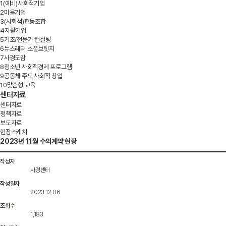
1
(예비)사회적기업
2
마을기업
3
(사회적)협동조합
4
자활기업
5
기초/전문가 컨설팅
6
뉴스레터 소셜브릿지
7
사경도감
8
청소년 사회적경제 프로그램
9
공동체 주도 사회적 창업
10
맞춤형 교육
센터자료
센터자료
정책자료
보도자료
현장스케치
2023년 11월 수의계약 현황
작성자
사경센터
작성일자
2023.12.06
조회수
1,183